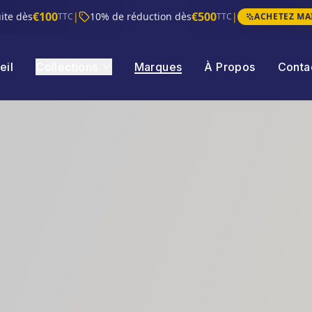
€100
€500
uite dès
|
10% de réduction dès
|
TTC
TTC
ACHETEZ MA
eil
Collections
Marques
À Propos
Conta