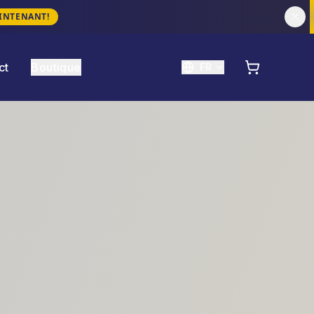
INTENANT!
ct
Boutique
FR