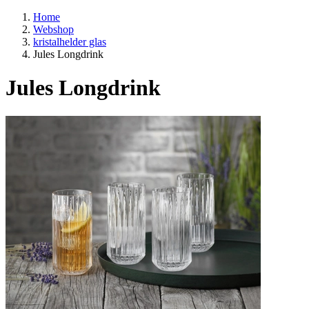
Home
Webshop
kristalhelder glas
Jules Longdrink
Jules Longdrink